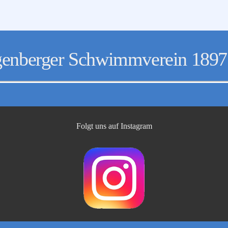
ortorganisationen in NRW
erienlager
lung
enberger Schwimmverein 1897 
Folgt uns auf Instagram