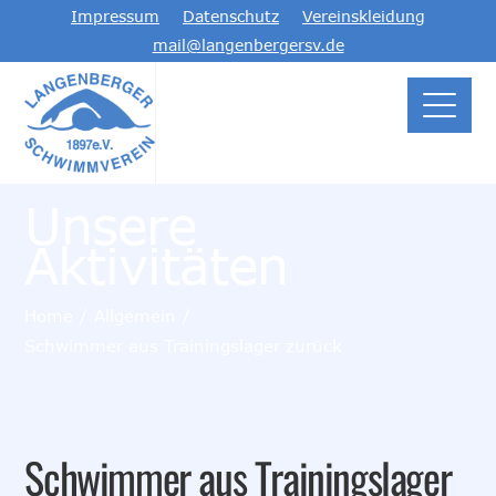
Impressum
Datenschutz
Vereinskleidung
mail@langenbergersv.de
Unsere
Aktivitäten
Home
Allgemein
Schwimmer aus Trainingslager zurück
Schwimmer aus Trainingslager